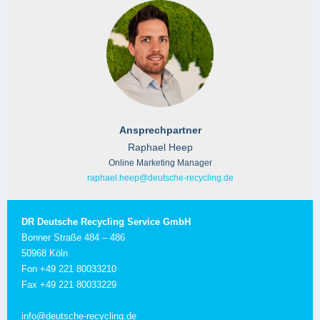
Ansprechpartner
Raphael Heep
Online Marketing Manager
raphael.heep@deutsche-recycling.de
DR Deutsche Recycling Service GmbH
Bonner Straße 484 – 486
50968 Köln
Fon +49 221 80033210
Fax +49 221 80033229
info@deutsche-recycling.de