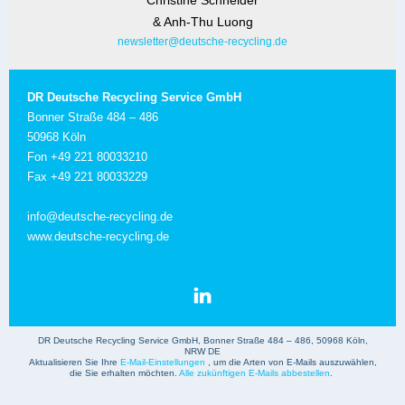
Christine Schneider
& Anh-Thu Luong
newsletter@deutsche-recycling.de
DR Deutsche Recycling Service GmbH
Bonner Straße 484 – 486
50968 Köln
Fon +49 221 80033210
Fax +49 221 80033229
info@deutsche-recycling.de
www.deutsche-recycling.de
DR Deutsche Recycling Service GmbH, Bonner Straße 484 – 486, 50968 Köln,
NRW DE
Aktualisieren Sie Ihre
E-Mail-Einstellungen
, um die Arten von E-Mails auszuwählen,
die Sie erhalten möchten.
Alle zukünftigen E-Mails abbestellen
.