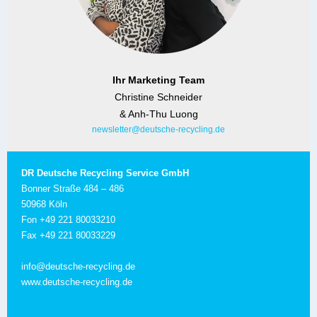
Ihr Marketing Team
Christine Schneider
& Anh-Thu Luong
newsletter@deutsche-recycling.de
DR Deutsche Recycling Service GmbH
Bonner Straße 484 – 486
50968 Köln
Fon +49 221 80033210
Fax +49 221 80033229
info@deutsche-recycling.de
www.deutsche-recycling.de