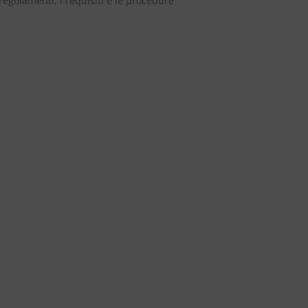
i regolamenti, i requisiti e le procedure