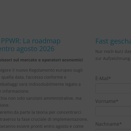
| PPWR: La roadmap
Fast gescha
 entro agosto 2026
Nur noch kurz da
zur Aufzeichnung 
missori sul mercato e operatori economici
n vigore il nuovo Regolamento europeo sugli
Da quella data, l’accesso conforme e
E-Mail
*
imballaggi sarà indissolubilmente legato a
e informazione.
chia non solo sanzioni amministrative, ma
Vorname
*
ione.
ceremo da parte la teoria per concentrarci
ttraverso la fase cruciale di implementazione,
Nachname
*
ovranno essere pronti entro agosto e come