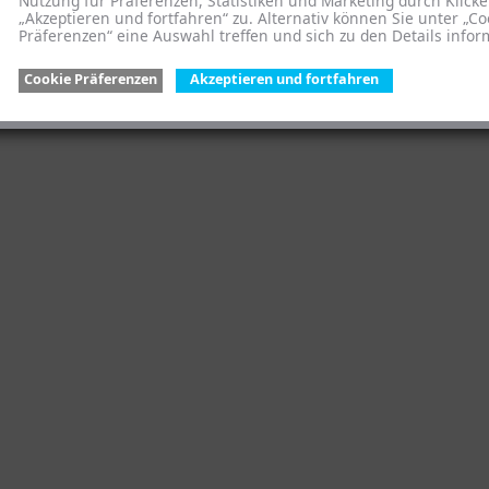
Nutzung für Präferenzen, Statistiken und Marketing durch Klicke
„Akzeptieren und fortfahren“ zu. Alternativ können Sie unter „Co
Präferenzen“ eine Auswahl treffen und sich zu den Details infor
Cookie Präferenzen
Akzeptieren und fortfahren