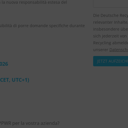
 la nuova responsabilità estesa del
Die Deutsche Recy
relevanter Inhalt
sibilità di porre domande specifiche durante
insbesondere über
sich jederzeit vo
Recycling abmelde
unserer
Datenschu
2026
(CET, UTC+1)
 PPWR per la vostra azienda?