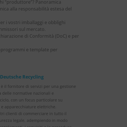
 chi “produttore”? Panoramica
ica alla responsabilità estesa del
r i vostri imballaggi e obblighi
mmissori sul mercato.
ichiarazione di Conformità (DoC) e per
oprogrammi e template per
 Deutsche Recycling
è il fornitore di servizi per una gestione
a delle normative nazionali e
iciclo, con un focus particolare su
e e apparecchiature elettriche.
i clienti di commerciare in tutto il
curezza legale, adempiendo in modo