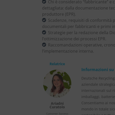
Chi è considerato “fabbricante” e
dettagliata: dalla documentazione tecn
produttore (EPR).
Scadenze, requisiti di conformità pe
documentali per fabbricanti e primi i
Strategie per la redazione della D
l’ottimizzazione dei processi EPR.
Raccomandazioni operative, cron
l’implementazione interna.
Relatrice
Informazioni su
Deutsche Recycling 
aziendale strategic
internazionali sul r
imballaggi, batteri
Consentiamo ai nostr
Ariadni
Curatolo
mondo in totale si
Customer Success