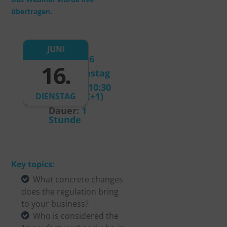
übertragen.
Datum:
JUNI
16.06.2026
16.
Tag:
Dienstag
Uhrzeit:
10:30
(CET, UTC+1)
DIENSTAG
Dauer:
1
Stunde
Key topics:
What concrete changes
does the regulation bring
to your business?
Who is considered the