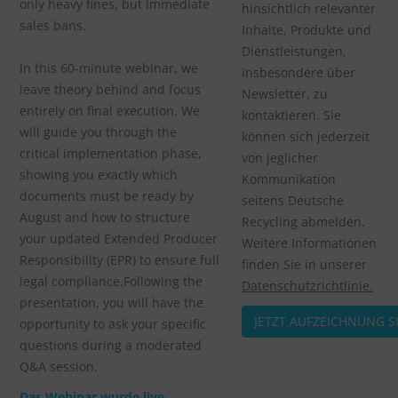
only heavy fines, but immediate
hinsichtlich relevanter
sales bans.
Inhalte, Produkte und
Dienstleistungen,
In this 60-minute webinar, we
insbesondere über
leave theory behind and focus
Newsletter, zu
entirely on final execution. We
kontaktieren. Sie
will guide you through the
können sich jederzeit
critical implementation phase,
von jeglicher
showing you exactly which
Kommunikation
documents must be ready by
seitens Deutsche
August and how to structure
Recycling abmelden.
your updated Extended Producer
Weitere Informationen
Responsibility (EPR) to ensure full
finden Sie in unserer
legal compliance.Following the
Datenschutzrichtlinie.
presentation, you will have the
opportunity to ask your specific
questions during a moderated
Q&A session.
Das Webinar wurde live