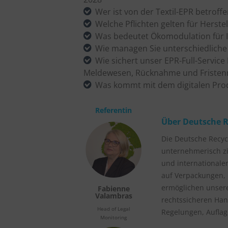
Wer ist von der Textil-EPR betroff
Welche Pflichten gelten für Herste
Was bedeutet Ökomodulation für
Wie managen Sie unterschiedliche
Wie sichert unser EPR-Full-Servic
Meldewesen, Rücknahme und Frist
Was kommt mit dem digitalen Prod
Referentin
Über Deutsche R
Die Deutsche Recycl
unternehmerisch z
und internationale
auf Verpackungen, 
ermöglichen unser
Fabienne
Valambras
rechtssicheren Hand
Head of Legal
Regelungen, Aufla
Monitoring