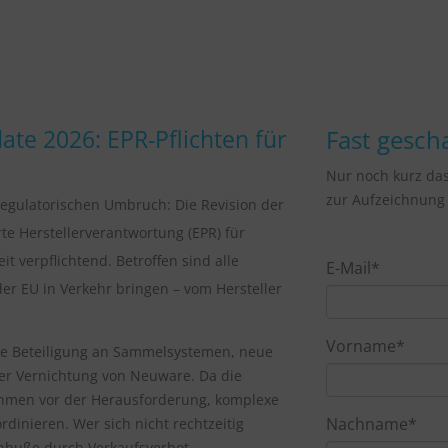
te 2026: EPR-Pflichten für
Fast gescha
Nur noch kurz da
zur Aufzeichnung 
regulatorischen Umbruch: Die Revision der
te Herstellerverantwortung (EPR) für
t verpflichtend. Betroffen sind alle
E-Mail
*
der EU in Verkehr bringen – vom Hersteller
Vorname
*
le Beteiligung an Sammelsystemen, neue
er Vernichtung von Neuware. Da die
ehmen vor der Herausforderung, komplexe
Nachname
*
dinieren. Wer sich nicht rechtzeitig
inbuße durch Verkaufsverbot.