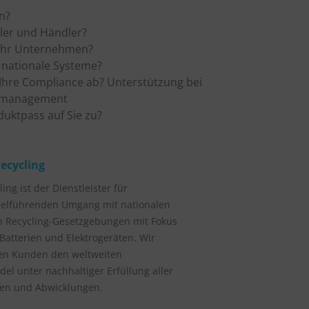
en?
ller und Händler?
 Ihr Unternehmen?
 nationale Systeme?
e Ihre Compliance ab? Unterstützung bei
enmanagement
uktpass auf Sie zu?
ecycling
ing ist der Dienstleister für
ielführenden Umgang mit nationalen
n Recycling-Gesetzgebungen mit Fokus
Batterien und Elektrogeräten. Wir
en Kunden den weltweiten
el unter nachhaltiger Erfüllung aller
gen und Abwicklungen.