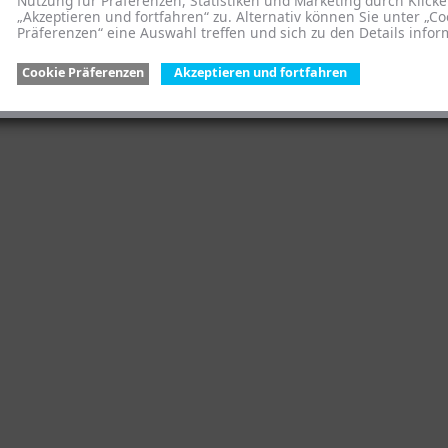
Nutzung für Präferenzen, Statistiken und Marketing durch Klicke
„Akzeptieren und fortfahren“ zu. Alternativ können Sie unter „Co
Präferenzen“ eine Auswahl treffen und sich zu den Details infor
Cookie Präferenzen
Akzeptieren und fortfahren