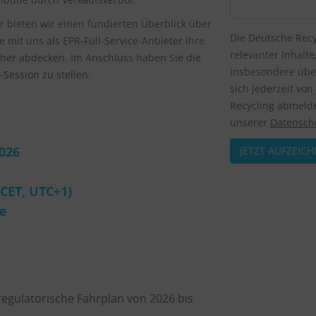
bieten wir einen fundierten Überblick über
Die Deutsche Recy
e mit uns als EPR-Full-Service-Anbieter Ihre
relevanter Inhalt
cher abdecken. Im Anschluss haben Sie die
insbesondere über
-Session zu stellen.
sich jederzeit vo
Recycling abmelde
unserer
Datenschu
2026
(CET, UTC+1)
e
regulatorische Fahrplan von 2026 bis