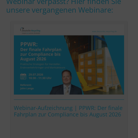
Webinar verpasst? Hier finden Sie
unsere vergangenen Webinare:
Webinar-Aufzeichnung | PPWR: Der finale
Fahrplan zur Compliance bis August 2026